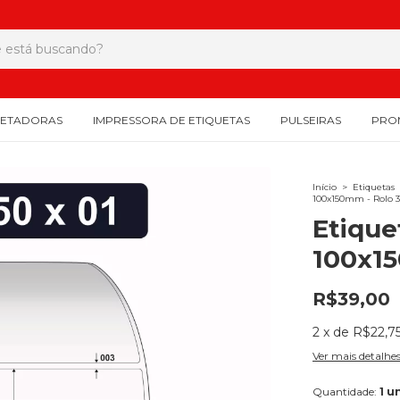
UETADORAS
IMPRESSORA DE ETIQUETAS
PULSEIRAS
PRO
Início
>
Etiquetas
100x150mm - Rolo 
Etique
100x15
R$39,00
2
x
de
R$22,7
Ver mais detalhe
Quantidade:
1 u