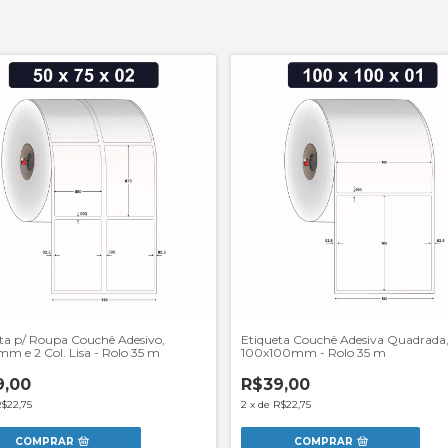
ta p/ Roupa Couchê Adesivo,
Etiqueta Couchê Adesiva Quadrada
m e 2 Col. Lisa - Rolo 35 m
100x100mm - Rolo 35 m
9,00
R$39,00
$22,75
2
x
de
R$22,75
COMPRAR
COMPRAR