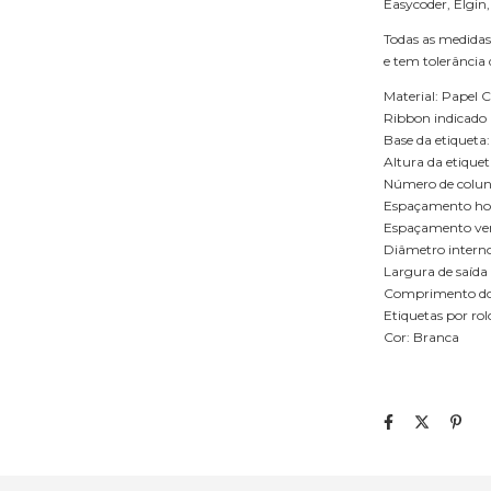
Easycoder, Elgin,
Todas as medidas
e tem tolerância
Material: Papel 
Ribbon indicado 
Base da etiquet
Altura da etique
Número de coluna
Espaçamento hor
Espaçamento vert
Diâmetro interno
Largura de saída
Comprimento do 
Etiquetas por ro
Cor: Branca