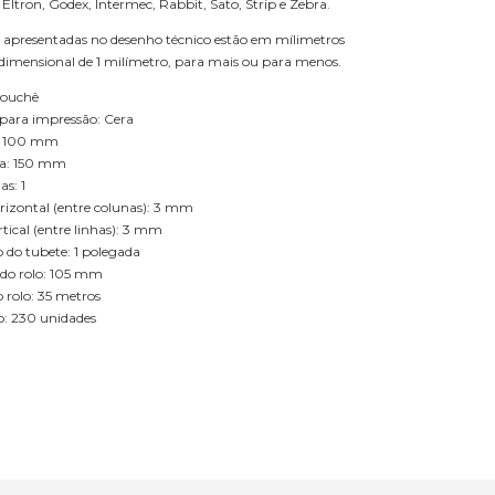
 Eltron, Godex, Intermec, Rabbit, Sato, Strip e Zebra.
 apresentadas no desenho técnico estão em mílimetros
 dimensional de 1 milímetro, para mais ou para menos.
Couchê
para impressão: Cera
a: 100 mm
ta: 150 mm
s: 1
izontal (entre colunas): 3 mm
ical (entre linhas): 3 mm
 do tubete: 1 polegada
 do rolo: 105 mm
rolo: 35 metros
lo: 230 unidades