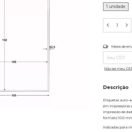
1 unidade
Entregas para o
Meios de en
Não sei meu CE
Descrição
Etiquetas auto-a
em impressoras d
impressão de dad
formato 100 mm x
Indicadas para i