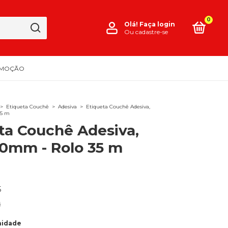
0
Olá!
Faça login
Ou cadastre-se
MOÇÃO
>
Etiqueta Couchê
>
Adesiva
>
Etiqueta Couchê Adesiva,
35 m
ta Couchê Adesiva,
0mm - Rolo 35 m
5
s
nidade