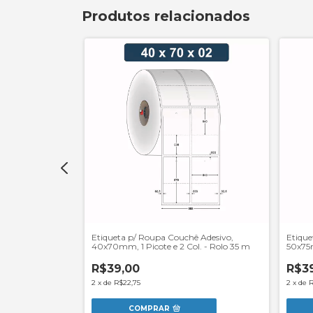
Produtos relacionados
chê Adesivo,
Etiqueta p/ Roupa Couchê Adesivo,
Etique
picote (30 mm) -
40x70mm, 1 Picote e 2 Col. - Rolo 35 m
50x75m
R$39,00
R$3
2
x
de
R$22,75
2
x
de
R
COMPRAR