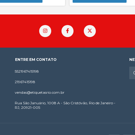
ENTRE EM CONTATO
NE
5521967415198
21967415198
vendas@etiquetasrio.com.br
Rua São Januário, 1008 A - São Cristóvão, Rio de Janeiro -
RJ, 20921-005