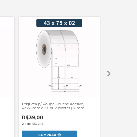
,
Etiqueta p/ Roupa Couchê Adesivo,
Etiqueta Couch
43x75mm e 2 Col. 2 picotes (17 mm) -
Rolo 35 m
Rolo 35 m
R$39,00
R$39,00
2
x
de
R$22,75
2
x
de
R$22,75
COMPRAR