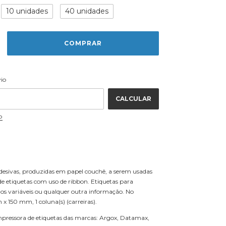
10 unidades
40 unidades
ALTERAR CEP
 CEP:
vio
CALCULAR
P
desivas, produzidas em papel couchê, a serem usadas
e etiquetas com uso de ribbon. Etiquetas para
os variáveis ou qualquer outra informação. No
 150 mm, 1 coluna(s) (carreiras).
mpressora de etiquetas das marcas: Argox, Datamax,