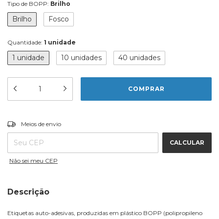
Tipo de BOPP:
Brilho
Brilho
Fosco
Quantidade:
1 unidade
1 unidade
10 unidades
40 unidades
ALTERAR CEP
Entregas para o CEP:
Meios de envio
CALCULAR
Não sei meu CEP
Descrição
Etiquetas auto-adesivas, produzidas em plástico BOPP (polipropileno