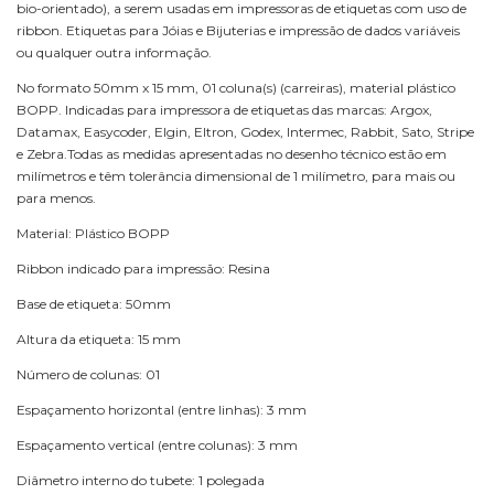
bio-orientado), a serem usadas em impressoras de etiquetas com uso de
ribbon. Etiquetas para Jóias e Bijuterias e impressão de dados variáveis
ou qualquer outra informação.
No formato 50mm x 15 mm, 01 coluna(s) (carreiras), material plástico
BOPP. Indicadas para impressora de etiquetas das marcas: Argox,
Datamax, Easycoder, Elgin, Eltron, Godex, Intermec, Rabbit, Sato, Stripe
e Zebra.Todas as medidas apresentadas no desenho técnico estão em
milímetros e têm tolerância dimensional de 1 milímetro, para mais ou
para menos.
Material: Plástico BOPP
Ribbon indicado para impressão: Resina
Base de etiqueta: 50mm
Altura da etiqueta: 15 mm
Número de colunas: 01
Espaçamento horizontal (entre linhas): 3 mm
Espaçamento vertical (entre colunas): 3 mm
Diâmetro interno do tubete: 1 polegada